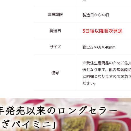
賞味期限
製造日から40日
5日後以降順次発送
発送日
サイズ
箱:152×68×40mm
※受注生産商品のためご注文
送となります。他の常温商
備考
と同梱となりますのでお急
ださい。