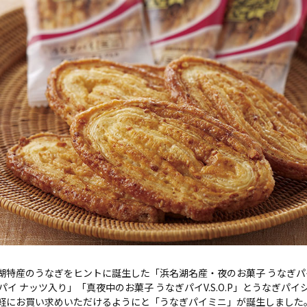
浜名湖特産のうなぎをヒントに誕生した「浜名湖名産・夜のお菓子 うなぎ
イ ナッツ入り」「真夜中のお菓子 うなぎパイV.S.O.P」とうなぎパ
り手軽にお買い求めいただけるようにと「うなぎパイミニ」が誕生しました