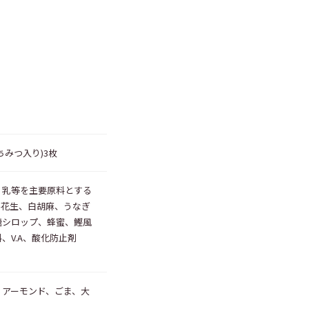
みつ入り)3枚
、乳等を主要原料とする
落花生、白胡麻、うなぎ
糖シロップ、蜂蜜、鰹風
、V.A、酸化防止剤
、アーモンド、ごま、大