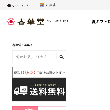
夏ギフト特
ONLINE SHOP
春華堂
洋菓子
>