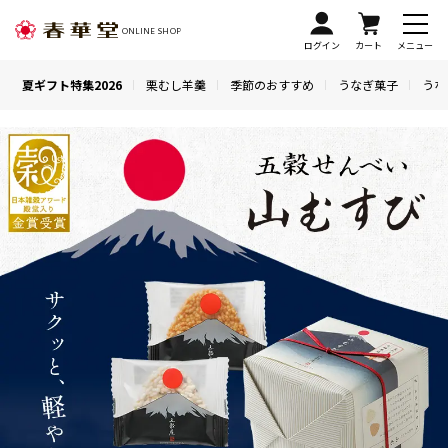
ONLINE SHOP
ログイン
カート
メニュー
夏ギフト特集2026
栗むし羊羹
季節のおすすめ
うなぎ菓子
うな