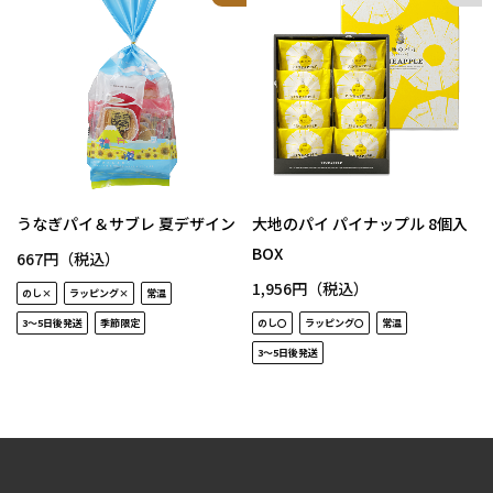
うなぎパイ＆サブレ 夏デザイン
大地のパイ パイナップル 8個入
BOX
667円（税込）
1,956円（税込）
のし×
ラッピング×
常温
3～5日後発送
季節限定
のし〇
ラッピング〇
常温
3～5日後発送