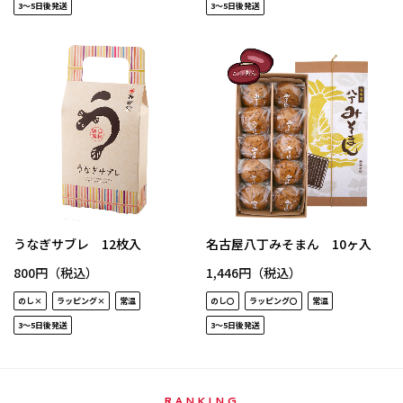
3～5日後発送
3～5日後発送
うなぎサブレ 12枚入
名古屋八丁みそまん 10ヶ入
800円（税込）
1,446円（税込）
のし×
ラッピング×
常温
のし〇
ラッピング〇
常温
3～5日後発送
3～5日後発送
RANKING